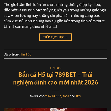
Thế giới tâm linh luôn ẩn chứa những thông điệp kỳ diệu,
đặc biệt là khi bạn Mơ thấy người yêu trong những giấc ngủ
say. Hiện tượng này không chỉ phản ánh những cung bậc
cảm xúc, nỗi nhớ nhung hay sự gắn kết trong tình cảm thực
tại mà còn mang theo nhiều […]
TIẾP TỤC ĐỌC
→
Đăng trong
Tin Tức
TIN TỨC
Bắn cá H5 tại 789BET – Trải
nghiệm đỉnh cao mới nhất 2026
ĐĂNG VÀO
THÁNG 4 15, 2026
BỞI
SEO