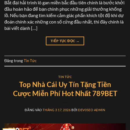
Bắt đại hải trình lô gan miền bắc đầu tiên chính là bước khởi
đầu hoàn hảo để bạn chinh phục những giải thưởng khổng
lồ. Nếu bạn đang tìm kiếm cảm giác phấn khích tột độ khi dự
đoán chính xác những con số cứng đầu nhất, thì đây chính là
bài viết dành […]
TIẾP TỤC ĐỌC
→
Đăng trong
Tin Tức
TIN TỨC
Top Nhà Cái Uy Tín Tặng Tiền
Cược Miễn Phí Hot Nhất 789BET
ĐĂNG VÀO
THÁNG 3 17, 2026
BỞI
DEV0SEO ADMIN