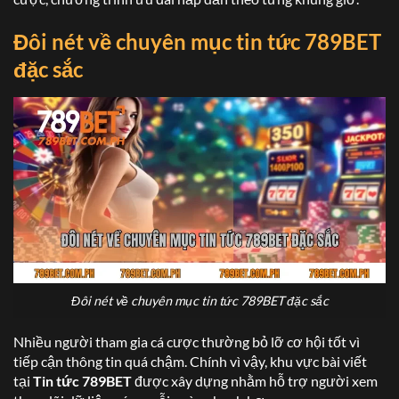
Đôi nét về chuyên mục tin tức 789BET
đặc sắc
Đôi nét về chuyên mục tin tức 789BET đặc sắc
Nhiều người tham gia cá cược thường bỏ lỡ cơ hội tốt vì
tiếp cận thông tin quá chậm. Chính vì vậy, khu vực bài viết
tại
Tin tức 789BET
được xây dựng nhằm hỗ trợ người xem