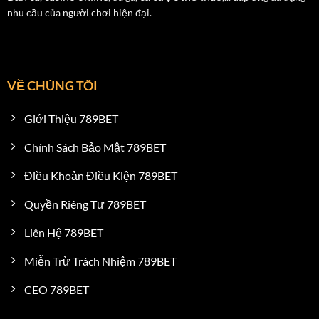
nhu cầu của người chơi hiện đại.
VỀ CHÚNG TÔI
Giới Thiệu 789BET
Chính Sách Bảo Mật 789BET
Điều Khoản Điều Kiện 789BET
Quyền Riêng Tư 789BET
Liên Hệ 789BET
Miễn Trừ Trách Nhiệm 789BET
CEO 789BET