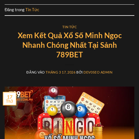
Đăng trong
Tin Tức
TIN TỨC
Xem Kết Quả Xổ Số Minh Ngọc
Nhanh Chóng Nhất Tại Sảnh
789BET
ĐĂNG VÀO
THÁNG 3 17, 2026
BỞI
DEV0SEO ADMIN
17
Th3