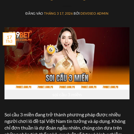
ĐĂNG VÀO
THÁNG 3 17, 2026
BỞI
DEV0SEO ADMIN
17
Th3
soi cầu 3 miền
Soi cầu 3 miền đang trở thành phương pháp được nhiều
người chơi lô đề tại Việt Nam tin tưởng và áp dụng. Không
chỉ đơn thuần là dự đoán ngẫu nhiên, chúng còn dựa trên