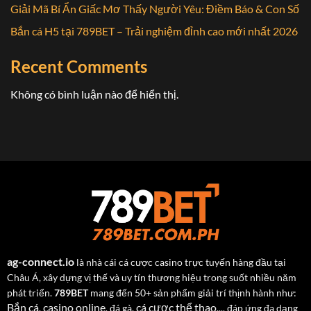
Giải Mã Bí Ẩn Giấc Mơ Thấy Người Yêu: Điềm Báo & Con Số
Bắn cá H5 tại 789BET – Trải nghiệm đỉnh cao mới nhất 2026
Recent Comments
Không có bình luận nào để hiển thị.
ag-connect.io
là nhà cái cá cược casino trực tuyến hàng đầu tại
Châu Á, xây dựng vị thế và uy tín thương hiệu trong suốt nhiều năm
phát triển.
789BET
mang đến 50+ sản phẩm giải trí thịnh hành như:
Bắn cá
casino online
cá cược thể thao
,
, đá gà,
,... đáp ứng đa dạng