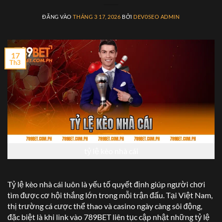
ĐĂNG VÀO
THÁNG 3 17, 2026
BỞI
DEV0SEO ADMIN
17
Th3
tỷ lệ kèo nhà cái
Tỷ lệ kèo nhà cái luôn là yếu tố quyết định giúp người chơi
tìm được cơ hội thắng lớn trong mỗi trận đấu. Tại Việt Nam,
thị trường cá cược thể thao và casino ngày càng sôi động,
đặc biệt là khi link vào 789BET liên tục cập nhật những tỷ lệ