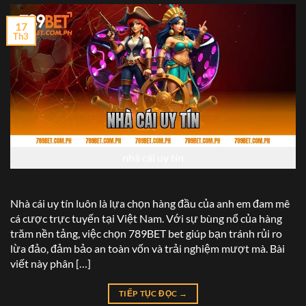
17
Th3
nhà cái uy tín
Nhà cái uy tín luôn là lựa chọn hàng đầu của anh em đam mê
cá cược trực tuyến tại Việt Nam. Với sự bùng nổ của hàng
trăm nền tảng, việc chọn 789BET bet giúp bạn tránh rủi ro
lừa đảo, đảm bảo an toàn vốn và trải nghiệm mượt mà. Bài
viết này phân […]
TIẾP TỤC ĐỌC
→