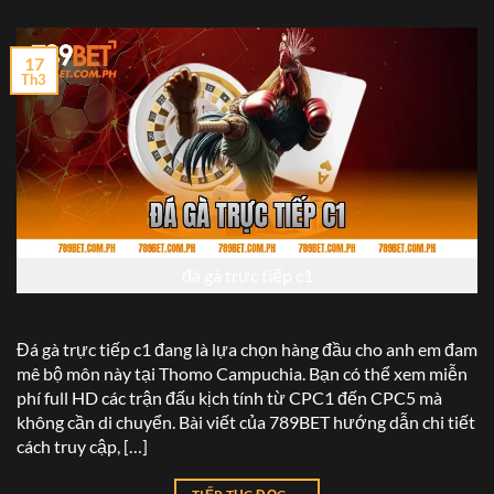
17
Th3
đá gà trực tiếp c1
Đá gà trực tiếp c1 đang là lựa chọn hàng đầu cho anh em đam
mê bộ môn này tại Thomo Campuchia. Bạn có thể xem miễn
phí full HD các trận đấu kịch tính từ CPC1 đến CPC5 mà
không cần di chuyển. Bài viết của 789BET hướng dẫn chi tiết
cách truy cập, […]