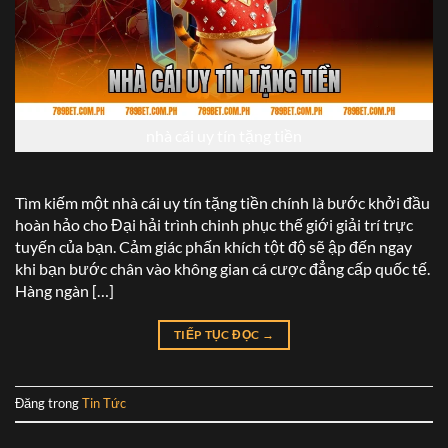
nhà cái uy tín tặng tiền
Tìm kiếm một nhà cái uy tín tặng tiền chính là bước khởi đầu
hoàn hảo cho Đại hải trình chinh phục thế giới giải trí trực
tuyến của bạn. Cảm giác phấn khích tột độ sẽ ập đến ngay
khi bạn bước chân vào không gian cá cược đẳng cấp quốc tế.
Hàng ngàn […]
TIẾP TỤC ĐỌC
→
Đăng trong
Tin Tức