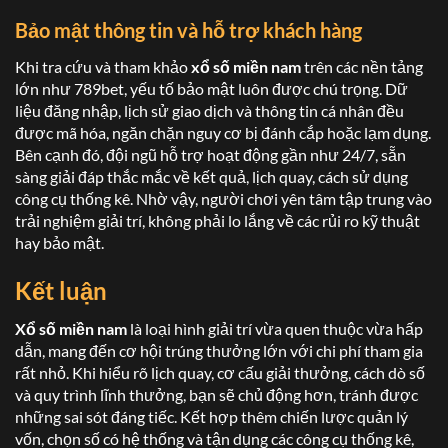
Bảo mật thông tin và hỗ trợ khách hàng
Khi tra cứu và tham khảo
xổ số miền nam
trên các nền tảng
lớn như 789bet, yếu tố bảo mật luôn được chú trọng. Dữ
liệu đăng nhập, lịch sử giao dịch và thông tin cá nhân đều
được mã hóa, ngăn chặn nguy cơ bị đánh cắp hoặc lạm dụng.
Bên cạnh đó, đội ngũ hỗ trợ hoạt động gần như 24/7, sẵn
sàng giải đáp thắc mắc về kết quả, lịch quay, cách sử dụng
công cụ thống kê. Nhờ vậy, người chơi yên tâm tập trung vào
trải nghiệm giải trí, không phải lo lắng về các rủi ro kỹ thuật
hay bảo mật.
Kết luận
Xổ số miền nam
là loại hình giải trí vừa quen thuộc vừa hấp
dẫn, mang đến cơ hội trúng thưởng lớn với chi phí tham gia
rất nhỏ. Khi hiểu rõ lịch quay, cơ cấu giải thưởng, cách dò số
và quy trình lĩnh thưởng, bạn sẽ chủ động hơn, tránh được
những sai sót đáng tiếc. Kết hợp thêm chiến lược quản lý
vốn, chọn số có hệ thống và tận dụng các công cụ thống kê,