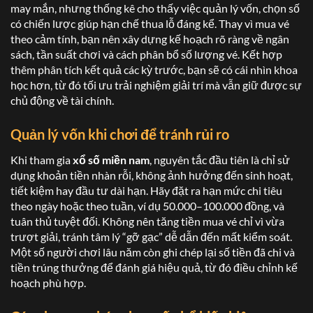
may mắn, nhưng thống kê cho thấy việc quản lý vốn, chọn số
có chiến lược giúp hạn chế thua lỗ đáng kể. Thay vì mua vé
theo cảm tính, bạn nên xây dựng kế hoạch rõ ràng về ngân
sách, tần suất chơi và cách phân bổ số lượng vé. Kết hợp
thêm phân tích kết quả các kỳ trước, bạn sẽ có cái nhìn khoa
học hơn, từ đó tối ưu trải nghiệm giải trí mà vẫn giữ được sự
chủ động về tài chính.
Quản lý vốn khi chơi để tránh rủi ro
Khi tham gia
xổ số miền nam
, nguyên tắc đầu tiên là chỉ sử
dụng khoản tiền nhàn rỗi, không ảnh hưởng đến sinh hoạt,
tiết kiệm hay đầu tư dài hạn. Hãy đặt ra hạn mức chi tiêu
theo ngày hoặc theo tuần, ví dụ 50.000–100.000 đồng, và
tuân thủ tuyệt đối. Không nên tăng tiền mua vé chỉ vì vừa
trượt giải, tránh tâm lý “gỡ gạc” dễ dẫn đến mất kiểm soát.
Một số người chơi lâu năm còn ghi chép lại số tiền đã chi và
tiền trúng thưởng để đánh giá hiệu quả, từ đó điều chỉnh kế
hoạch phù hợp.