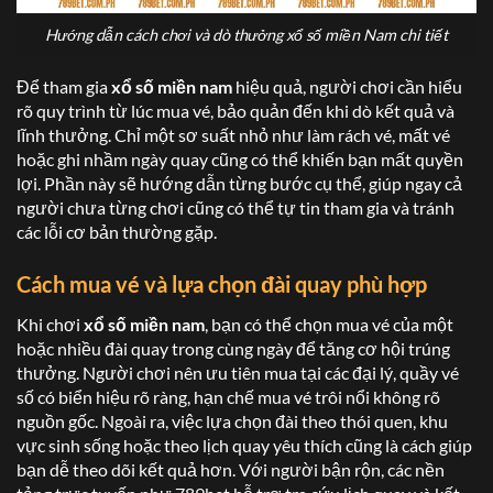
Hướng dẫn cách chơi và dò thưởng xổ số miền Nam chi tiết
Để tham gia
xổ số miền nam
hiệu quả, người chơi cần hiểu
rõ quy trình từ lúc mua vé, bảo quản đến khi dò kết quả và
lĩnh thưởng. Chỉ một sơ suất nhỏ như làm rách vé, mất vé
hoặc ghi nhầm ngày quay cũng có thể khiến bạn mất quyền
lợi. Phần này sẽ hướng dẫn từng bước cụ thể, giúp ngay cả
người chưa từng chơi cũng có thể tự tin tham gia và tránh
các lỗi cơ bản thường gặp.
Cách mua vé và lựa chọn đài quay phù hợp
Khi chơi
xổ số miền nam
, bạn có thể chọn mua vé của một
hoặc nhiều đài quay trong cùng ngày để tăng cơ hội trúng
thưởng. Người chơi nên ưu tiên mua tại các đại lý, quầy vé
số có biển hiệu rõ ràng, hạn chế mua vé trôi nổi không rõ
nguồn gốc. Ngoài ra, việc lựa chọn đài theo thói quen, khu
vực sinh sống hoặc theo lịch quay yêu thích cũng là cách giúp
bạn dễ theo dõi kết quả hơn. Với người bận rộn, các nền