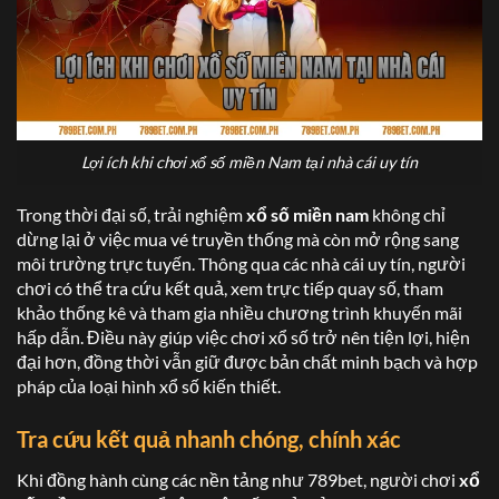
Lợi ích khi chơi xổ số miền Nam tại nhà cái uy tín
Trong thời đại số, trải nghiệm
xổ số miền nam
không chỉ
dừng lại ở việc mua vé truyền thống mà còn mở rộng sang
môi trường trực tuyến. Thông qua các nhà cái uy tín, người
chơi có thể tra cứu kết quả, xem trực tiếp quay số, tham
khảo thống kê và tham gia nhiều chương trình khuyến mãi
hấp dẫn. Điều này giúp việc chơi xổ số trở nên tiện lợi, hiện
đại hơn, đồng thời vẫn giữ được bản chất minh bạch và hợp
pháp của loại hình xổ số kiến thiết.
Tra cứu kết quả nhanh chóng, chính xác
Khi đồng hành cùng các nền tảng như 789bet, người chơi
xổ