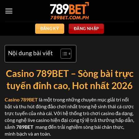
Bỏ
qua
nội
dung
ĐĂNG KÝ
ĐĂNG NHẬP
Nội dung bài viết
Casino 789BET – Sòng bài trực
tuyến đỉnh cao, Hot nhất 2026
Casino 789BET
là một trong những chuyên mục giải trí nổi
bật và thu hút đông đảo chơi nhất trong hệ sinh thái cá cược
trực tuyến của nhà cái. Với hệ thống trò chơi casino đa dạng,
công nghệ live casino hiện đại cùng tỷ lệ trả thưởng hấp dẫn,
sảnh
789BET
mang đến trải nghiệm sòng bài chân thực,
minh bạch và an toàn.