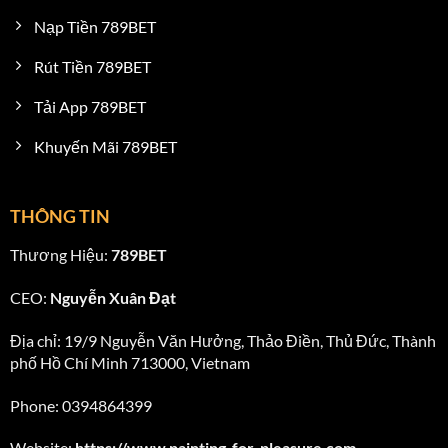
Nạp Tiền 789BET
Rút Tiền 789BET
Tải App 789BET
Khuyến Mãi 789BET
THÔNG TIN
Thương Hiệu:
789BET
CEO:
Nguyễn Xuân Đạt
Địa chỉ: 19/9 Nguyễn Văn Hưởng, Thảo Điền, Thủ Đức, Thành
phố Hồ Chí Minh 713000, Vietnam
Phone: 0394864399
Website:
https://www.painting-for-pleasure.com