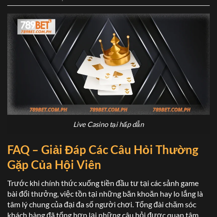
Live Casino tại hấp dẫn
FAQ – Giải Đáp Các Câu Hỏi Thường
Gặp Của Hội Viên
Trước khi chính thức xuống tiền đầu tư tại các sảnh game
bài đổi thưởng, việc tồn tại những băn khoăn hay lo lắng là
tâm lý chung của đại đa số người chơi. Tổng đài chăm sóc
khách hàng đã tổng hợp lại những câu hỏi được quan tâm