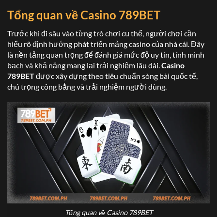
Tổng quan về Casino 789BET
Trước khi đi sâu vào từng trò chơi cụ thể, người chơi cần
hiểu rõ định hướng phát triển mảng casino của nhà cái. Đây
là nền tảng quan trọng để đánh giá mức độ uy tín, tính minh
bạch và khả năng mang lại trải nghiệm lâu dài.
Casino
789BET
được xây dựng theo tiêu chuẩn sòng bài quốc tế,
chú trọng công bằng và trải nghiệm người dùng.
Tổng quan về Casino 789BET