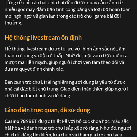
Từng cử chỉ tráo bài, chia bài đều được quay cận cảnh từ
nhiều góc máy, đảm bảo tính công bằng và loại bỏ hoàn toàn
mọi nghi ngờ về gian lận trong các trò chơi game bài đổi
thưởng.
Hệ thống livestream ổn định
Hệ thống livestream được tối ưu với hình ảnh sắc nét, âm
thanh rõ ràng và độ trễ thấp. Nhờ đó, mọi ván cược diễn ra
mượt mà, liền mạch, giúp người chơi yên tâm theo dõi và
đưa ra quyết định chính xác.
Bên cạnh trò chơi, trải nghiệm người dùng là yếu tố được
nhà cái đặc biệt chú trọng. Giao diện thân thiện giúp người
chơi thao tác nhanh và dễ dàng.
Giao diện trực quan, dễ sử dụng
Casino 789BET
được thiết kế với bố cục khoa học, màu sắc
hài hòa và danh mục trò chơi sắp xếp rõ ràng. Nhờ đó, người
chơi dễ dàng tìm kiếm, lựa chọn và tham gia trò chơi yêu