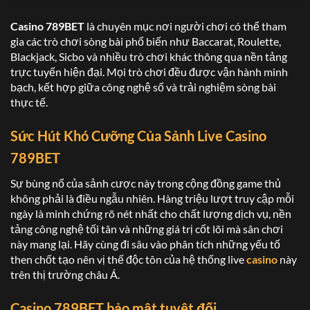
Casino 789BET
là chuyên mục nơi người chơi có thể tham
gia các trò chơi sòng bài phổ biến như Baccarat, Roulette,
Blackjack, Sicbo và nhiều trò chơi khác thông qua nền tảng
trực tuyến hiện đại. Mọi trò chơi đều được vận hành minh
bạch, kết hợp giữa công nghệ số và trải nghiệm sòng bài
thực tế.
Sức Hút Khó Cưỡng Của Sảnh Live Casino
789BET
Sự bùng nổ của sảnh cược này trong cộng đồng game thủ
không phải là điều ngẫu nhiên. Hàng triệu lượt truy cập mỗi
ngày là minh chứng rõ nét nhất cho chất lượng dịch vụ, nền
tảng công nghệ tối tân và những giá trị cốt lõi mà sân chơi
này mang lại. Hãy cùng đi sâu vào phân tích những yếu tố
then chốt tạo nên vị thế độc tôn của hệ thống live
casino
này
trên thị trường châu Á.
Casino 789BET
bảo mật tuyệt đối