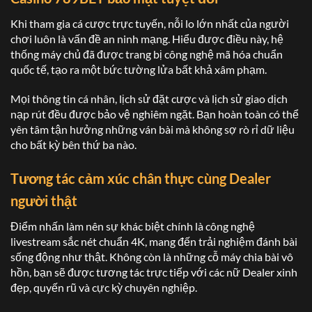
Khi tham gia cá cược trực tuyến, nỗi lo lớn nhất của người
chơi luôn là vấn đề an ninh mạng. Hiểu được điều này, hệ
thống máy chủ đã được trang bị công nghệ mã hóa chuẩn
quốc tế, tạo ra một bức tường lửa bất khả xâm phạm.
Mọi thông tin cá nhân, lịch sử đặt cược và lịch sử giao dịch
nạp rút đều được bảo vệ nghiêm ngặt. Bạn hoàn toàn có thể
yên tâm tận hưởng những ván bài mà không sợ rò rỉ dữ liệu
cho bất kỳ bên thứ ba nào.
Tương tác cảm xúc chân thực cùng Dealer
người thật
Điểm nhấn làm nên sự khác biệt chính là công nghệ
livestream sắc nét chuẩn 4K, mang đến trải nghiệm đánh bài
sống động như thật. Không còn là những cỗ máy chia bài vô
hồn, bạn sẽ được tương tác trực tiếp với các nữ Dealer xinh
đẹp, quyến rũ và cực kỳ chuyên nghiệp.