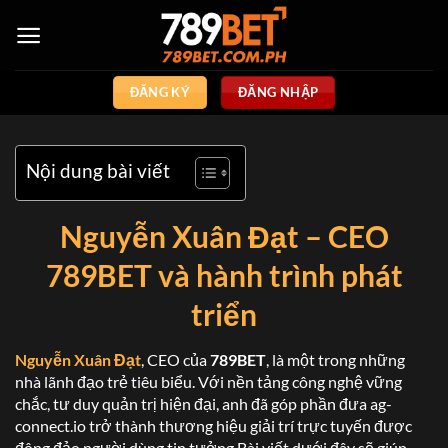
Bỏ
qua
nội
dung
ĐĂNG KÝ
ĐĂNG NHẬP
Nội dung bài viết
Nguyễn Xuân Đạt – CEO
789BET và hành trình phát
triển
Nguyễn Xuân Đạt
, CEO của
789BET
, là một trong những
nhà lãnh đạo trẻ tiêu biểu. Với nền tảng công nghệ vững
chắc, tư duy quản trị hiện đại, anh đã góp phần đưa ag-
connect.io trở thành thương hiệu giải trí trực tuyến được
đông đảo người dùng tin tưởng.
Bài viết dưới đây sẽ giúp