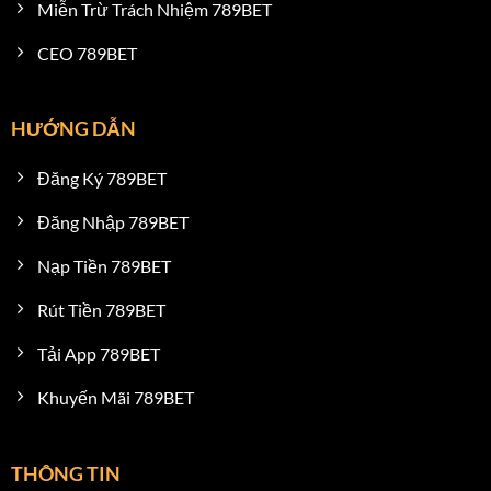
Miễn Trừ Trách Nhiệm 789BET
CEO 789BET
HƯỚNG DẪN
Đăng Ký 789BET
Đăng Nhập 789BET
Nạp Tiền 789BET
Rút Tiền 789BET
Tải App 789BET
Khuyến Mãi 789BET
THÔNG TIN