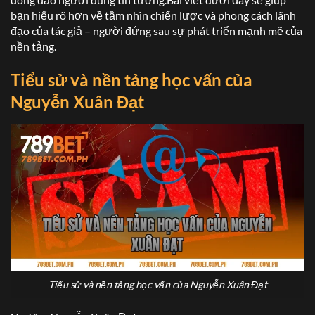
bạn hiểu rõ hơn về
tầm nhìn chiến lược và phong cách lãnh
đạo của tác giả
– người đứng sau sự phát triển mạnh mẽ của
nền tảng.
Tiểu sử và nền tảng học vấn của
Nguyễn Xuân Đạt
Tiểu sử và nền tảng học vấn của Nguyễn Xuân Đạt