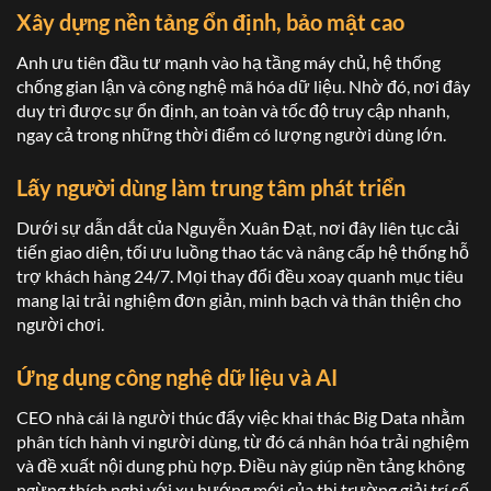
Xây dựng nền tảng ổn định, bảo mật cao
Anh ưu tiên đầu tư mạnh vào hạ tầng máy chủ, hệ thống
chống gian lận và công nghệ mã hóa dữ liệu. Nhờ đó, nơi đây
duy trì được sự ổn định, an toàn và tốc độ truy cập nhanh,
ngay cả trong những thời điểm có lượng người dùng lớn.
Lấy người dùng làm trung tâm phát triển
Dưới sự dẫn dắt của Nguyễn Xuân Đạt, nơi đây liên tục cải
tiến giao diện, tối ưu luồng thao tác và nâng cấp hệ thống hỗ
trợ khách hàng 24/7. Mọi thay đổi đều xoay quanh mục tiêu
mang lại trải nghiệm đơn giản, minh bạch và thân thiện
cho
người chơi.
Ứng dụng công nghệ dữ liệu và AI
CEO nhà cái là người thúc đẩy việc khai thác Big Data nhằm
phân tích hành vi người dùng, từ đó cá nhân hóa trải nghiệm
và đề xuất nội dung phù hợp. Điều này giúp nền tảng không
ngừng thích nghi với xu hướng mới của thị trường giải trí số.