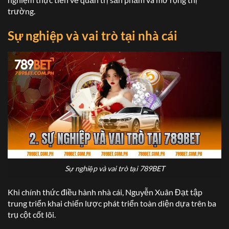
trường.
Sự nghiệp và vai trò tại nhà cái
Sự nghiệp và vai trò tại 789BET
Khi chính thức điều hành nhà cái
, Nguyễn Xuân Đạt tập
trung triển khai chiến lược phát triển toàn diện dựa trên ba
trụ cột cốt lõi.