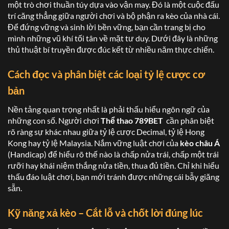
một trò chơi thuần túy dựa vào vận may. Đó là một cuộc đấu
trí căng thẳng giữa người chơi và bộ phận ra kèo của nhà cái.
Để đứng vững và sinh lời bền vững, bạn cần trang bị cho
mình những vũ khí tối tân về mặt tư duy. Dưới đây là những
thủ thuật bí truyền được đúc kết từ nhiều năm thực chiến.
Cách đọc và phân biệt các loại tỷ lệ cược cơ
bản
Nền tảng quan trọng nhất là phải thấu hiểu ngôn ngữ của
những con số. Người chơi
Thể thao 789BET
cần phân biệt
rõ ràng sự khác nhau giữa tỷ lệ cược Decimal, tỷ lệ Hong
Kong hay tỷ lệ Malaysia. Nắm vững luật chơi của
kèo châu Á
(Handicap) để hiểu rõ thế nào là chấp nửa trái, chấp một trái
rưỡi hay khái niệm thắng nửa tiền, thua đủ tiền. Chỉ khi hiểu
thấu đáo luật chơi, bạn mới tránh được những cái bẫy giăng
sẵn.
Kỹ năng xả kèo – Cắt lỗ và chốt lời đúng lúc