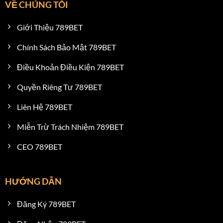
VỀ CHÚNG TÔI
Giới Thiệu 789BET
Chính Sách Bảo Mật 789BET
Điều Khoản Điều Kiện 789BET
Quyền Riêng Tư 789BET
Liên Hệ 789BET
Miễn Trừ Trách Nhiệm 789BET
CEO 789BET
HƯỚNG DẪN
Đăng Ký 789BET