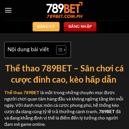
Bỏ
qua
nội
dung
ĐĂNG KÝ
ĐĂNG NHẬP
Nội dung bài viết
Thể thao 789BET – Sân chơi cá
cược đỉnh cao, kèo hấp dẫn
Thể thao 789BET
là một trong những chuyên mục được
người chơi quan tâm hàng đầu và không ngừng tăng lên mỗi
ngày. Với danh mục môn cá cược phong phú, hệ thống kèo
cược đa dạng cùng tỷ lệ trả thưởng cạnh tranh,
789BET
đã
và đang khẳng định vị thế là điểm đến lý tưởng cho người
đam mê game online.