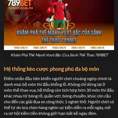
Khám Phá Thế Mạnh Vượt Bậc Của Sảnh Thể Thao 789BET
Hệ thống kèo cược phong phú đa bộ môn
Điểm nhấn đầu tiên khiến người chơi choáng ngợp chính là
danh mục bộ môn thi đấu khổng lồ. Không chỉ dừng lại ở
môn thể thao vua, hệ thống còn tích hợp hơn 30 môn thi đấu
khác nhau từ bóng rổ, quần vợt, bóng chuyền, khúc côn cầu
cho đến các giải đua xe công thức 1 nghẹt thở. Người chơi có
thể tự do lựa chọn hàng nghìn sự kiện diễn ra mỗi ngày, mở
ra cơ hội kiếm tiền không giới hạn bất kể ngày đêm.