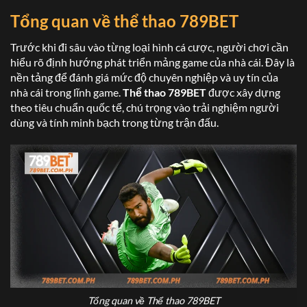
Tổng quan về thể thao 789BET
Trước khi đi sâu vào từng loại hình cá cược, người chơi cần
hiểu rõ định hướng phát triển mảng game của nhà cái. Đây là
nền tảng để đánh giá mức độ chuyên nghiệp và uy tín của
nhà cái trong lĩnh game.
Thể thao 789BET
được xây dựng
theo tiêu chuẩn quốc tế, chú trọng vào trải nghiệm người
dùng và tính minh bạch trong từng trận đấu.
Tổng quan về Thể thao 789BET