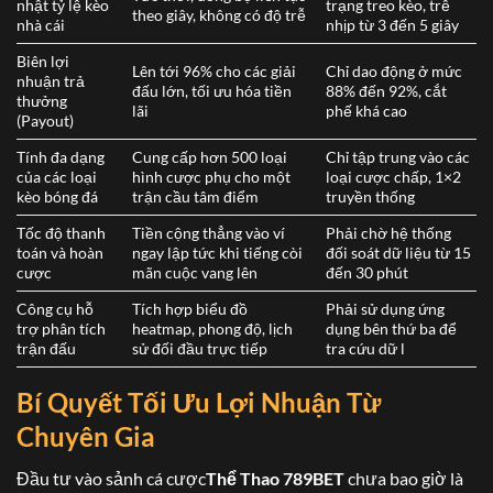
nhật tỷ lệ kèo
trạng treo kèo, trễ
theo giây, không có độ trễ
nhà cái
nhịp từ 3 đến 5 giây
Biên lợi
Lên tới 96% cho các giải
Chỉ dao động ở mức
nhuận trả
đấu lớn, tối ưu hóa tiền
88% đến 92%, cắt
thưởng
lãi
phế khá cao
(Payout)
Tính đa dạng
Cung cấp hơn 500 loại
Chỉ tập trung vào các
của các loại
hình cược phụ cho một
loại cược chấp, 1×2
kèo bóng đá
trận cầu tâm điểm
truyền thống
Tốc độ thanh
Tiền cộng thẳng vào ví
Phải chờ hệ thống
toán và hoàn
ngay lập tức khi tiếng còi
đối soát dữ liệu từ 15
cược
mãn cuộc vang lên
đến 30 phút
Công cụ hỗ
Tích hợp biểu đồ
Phải sử dụng ứng
trợ phân tích
heatmap, phong độ, lịch
dụng bên thứ ba để
trận đấu
sử đối đầu trực tiếp
tra cứu dữ l
Bí Quyết Tối Ưu Lợi Nhuận Từ
Chuyên Gia
Đầu tư vào sảnh cá cược
Thể Thao 789BET
chưa bao giờ là