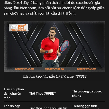
diện. Dưới đây là bảng phân tích chi tiết do các chuyên gia
hàng đầu biên soạn, làm nổi bật sự chênh lệch đẳng cấp giữa
sân chơi này và phần còn lại của thị trường.
Các loại kèo hấp dẫn tại Thể thao 789BET
Tiêu chí phân
Thị trường cá cược
tích chuyên
Thể Thao 789BET
chung
môn
Tốc độ cập
Thường gặp tình
Tức thời, đồng bộ liên tục