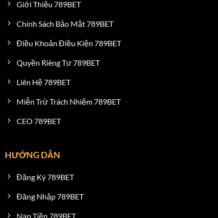
Giới Thiệu 789BET
Chính Sách Bảo Mật 789BET
Điều Khoản Điều Kiện 789BET
Quyền Riêng Tư 789BET
Liên Hệ 789BET
Miễn Trừ Trách Nhiệm 789BET
CEO 789BET
HƯỚNG DẪN
Đăng Ký 789BET
Đăng Nhập 789BET
Nạp Tiền 789BET