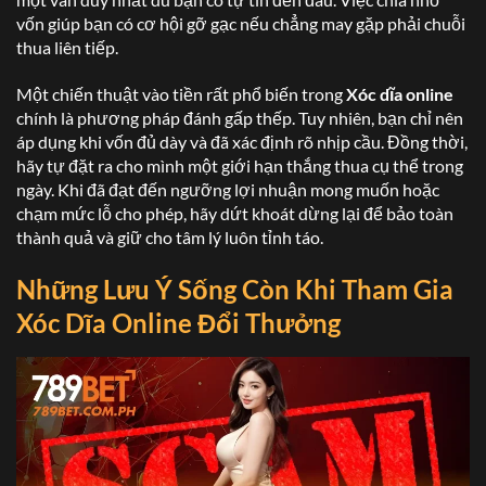
vốn giúp bạn có cơ hội gỡ gạc nếu chẳng may gặp phải chuỗi
thua liên tiếp.
Một chiến thuật vào tiền rất phổ biến trong
Xóc dĩa online
chính là phương pháp đánh gấp thếp. Tuy nhiên, bạn chỉ nên
áp dụng khi vốn đủ dày và đã xác định rõ nhịp cầu. Đồng thời,
hãy tự đặt ra cho mình một giới hạn thắng thua cụ thể trong
ngày. Khi đã đạt đến ngưỡng lợi nhuận mong muốn hoặc
chạm mức lỗ cho phép, hãy dứt khoát dừng lại để bảo toàn
thành quả và giữ cho tâm lý luôn tỉnh táo.
Những Lưu Ý Sống Còn Khi Tham Gia
Xóc Dĩa Online Đổi Thưởng