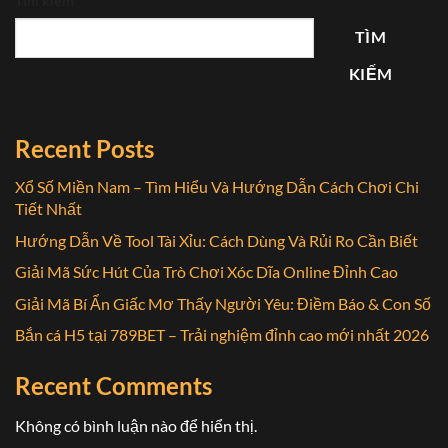
Tìm kiếm
TÌM
KIẾM
Recent Posts
Xổ Số Miền Nam – Tìm Hiểu Và Hướng Dẫn Cách Chơi Chi
Tiết Nhất
Hướng Dẫn Về Tool Tài Xỉu: Cách Dùng Và Rủi Ro Cần Biết
Giải Mã Sức Hút Của Trò Chơi Xóc Dĩa Online Đỉnh Cao
Giải Mã Bí Ẩn Giấc Mơ Thấy Người Yêu: Điềm Báo & Con Số
Bắn cá H5 tại 789BET – Trải nghiệm đỉnh cao mới nhất 2026
Recent Comments
Không có bình luận nào để hiển thị.