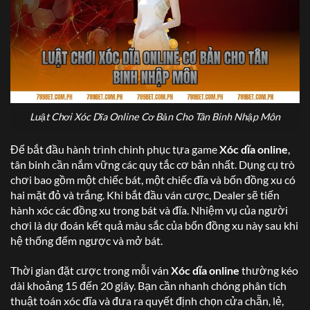
Luật Chơi Xóc Dĩa Online Cơ Bản Cho Tân Binh Nhập Môn
Để bắt đầu hành trình chinh phục tựa game
Xóc dĩa online
,
tân binh cần nắm vững các quy tắc cơ bản nhất. Dụng cụ trò
chơi bao gồm một chiếc bát, một chiếc đĩa và bốn đồng xu có
hai mặt đỏ và trắng. Khi bắt đầu ván cược, Dealer sẽ tiến
hành xóc các đồng xu trong bát và đĩa. Nhiệm vụ của người
chơi là dự đoán kết quả màu sắc của bốn đồng xu này sau khi
hệ thống đếm ngược và mở bát.
Thời gian đặt cược trong mỗi ván
Xóc dĩa online
thường kéo
dài khoảng 15 đến 20 giây. Bạn cần nhanh chóng phân tích
thuật toán xóc đĩa và đưa ra quyết định chọn cửa chẵn, lẻ,