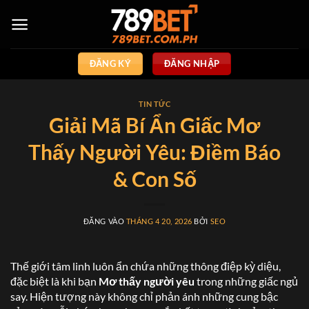
Bỏ
qua
nội
dung
ĐĂNG KÝ
ĐĂNG NHẬP
TIN TỨC
Giải Mã Bí Ẩn Giấc Mơ
Thấy Người Yêu: Điềm Báo
& Con Số
ĐĂNG VÀO
THÁNG 4 20, 2026
BỞI
SEO
Thế giới tâm linh luôn ẩn chứa những thông điệp kỳ diệu,
đặc biệt là khi bạn
Mơ thấy người yêu
trong những giấc ngủ
say. Hiện tượng này không chỉ phản ánh những cung bậc