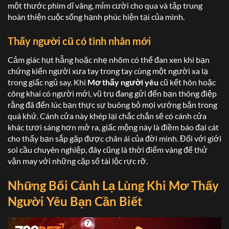
một thước phim dĩ vãng, mỉm cười cho qua và tập trung
hoàn thiện cuộc sống hạnh phúc hiện tại của mình.
Thấy người cũ có tình nhân mới
Cảm giác hụt hẫng hoặc nhẹ nhõm có thể đan xen khi bạn
chứng kiến người xưa tay trong tay cùng một người xa lạ
trong giấc ngủ say. Khi
Mơ thấy người yêu
cũ kết hôn hoặc
công khai có người mới, vũ trụ đang gửi đến bạn thông điệp
rằng đã đến lúc bạn thực sự buông bỏ mọi vướng bận trong
quá khứ. Cánh cửa này khép lại chắc chắn sẽ có cánh cửa
khác tươi sáng hơn mở ra, giấc mộng này là điềm báo đại cát
cho thấy bạn sắp gặp được chân ái của đời mình. Đối với giới
soi cầu chuyên nghiệp, đây cũng là thời điểm vàng để thử
vận may với những cặp số tài lộc rực rỡ.
Những Bối Cảnh Lạ Lùng Khi Mơ Thấy
Người Yêu Bạn Cần Biết