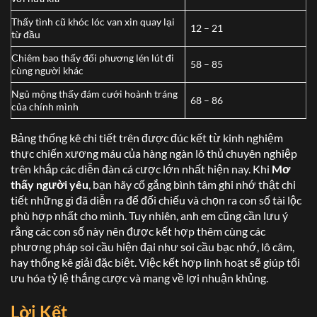
Thấy tình cũ khóc lóc van xin quay lại
12 – 21
từ đầu
Chiêm bao thấy đối phương lén lút đi
58 – 85
cùng người khác
Ngủ mộng thấy đám cưới hoành tráng
68 – 86
của chính mình
Bảng thống kê chi tiết trên được đúc kết từ kinh nghiệm
thực chiến xương máu của hàng ngàn lô thủ chuyên nghiệp
trên khắp các diễn đàn cá cược lớn nhất hiện nay. Khi
Mơ
thấy người yêu
, bạn hãy cố gắng bình tâm ghi nhớ thật chi
tiết những gì đã diễn ra để đối chiếu và chọn ra con số tài lộc
phù hợp nhất cho mình. Tuy nhiên, anh em cũng cần lưu ý
rằng các con số này nên được kết hợp thêm cùng các
phương pháp soi cầu hiện đại như soi cầu bạc nhớ, lô câm,
hay thống kê giải đặc biệt. Việc kết hợp linh hoạt sẽ giúp tối
ưu hóa tỷ lệ thắng cược và mang về lợi nhuận khủng.
Lời Kết