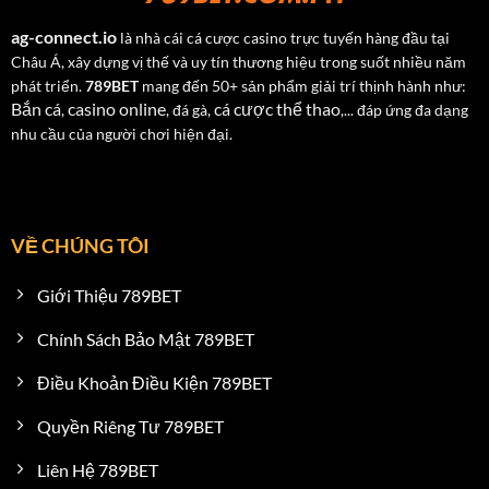
ag-connect.io
là nhà cái cá cược casino trực tuyến hàng đầu tại
Châu Á, xây dựng vị thế và uy tín thương hiệu trong suốt nhiều năm
phát triển.
789BET
mang đến 50+ sản phẩm giải trí thịnh hành như:
Bắn cá
casino online
cá cược thể thao
,
, đá gà,
,... đáp ứng đa dạng
nhu cầu của người chơi hiện đại.
VỀ CHÚNG TÔI
Giới Thiệu 789BET
Chính Sách Bảo Mật 789BET
Điều Khoản Điều Kiện 789BET
Quyền Riêng Tư 789BET
Liên Hệ 789BET