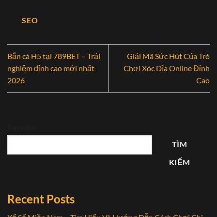
SEO
Bắn cá H5 tại 789BET – Trải
Giải Mã Sức Hút Của Trò
nghiệm đỉnh cao mới nhất
Chơi Xóc Dĩa Online Đỉnh
2026
Cao
Tìm kiếm
TÌM
KIẾM
Recent Posts