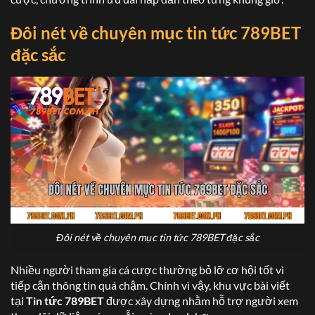
Đôi nét về chuyên mục tin tức 789BET
đặc sắc
Đôi nét về chuyên mục tin tức 789BET đặc sắc
Nhiều người tham gia cá cược thường bỏ lỡ cơ hội tốt vì
tiếp cận thông tin quá chậm. Chính vì vậy, khu vực bài viết
tại
Tin tức 789BET
được xây dựng nhằm hỗ trợ người xem