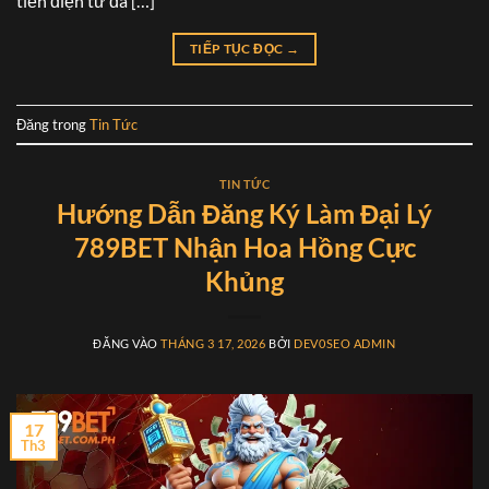
tiền điện tử đã […]
TIẾP TỤC ĐỌC
→
Đăng trong
Tin Tức
TIN TỨC
Hướng Dẫn Đăng Ký Làm Đại Lý
789BET Nhận Hoa Hồng Cực
Khủng
ĐĂNG VÀO
THÁNG 3 17, 2026
BỞI
DEV0SEO ADMIN
17
Th3