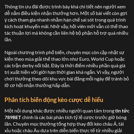
Thông tin ưu đãi được trình bày khá chi tiết nên người xem
dễ nắm điều kiện nhận thưởng hơn. Một số bài viết còn gợi
ý cách tham gia nhanh nhằm hạn chế sai sót trong quá trình
kích hoạt khuyến mãi. Nhờ vậy, hội viên mới vẫn có thể thao
tác thuận lợi mà không cần liên hệ bộ phận hỗ trợ quá nhiều
lần.
Ngoài chương trình phổ biến, chuyên mục còn cập nhật sự
kiện theo mùa giải thể thao lớn như Euro, World Cup hoặc
các trận derby nổi bật. Đây là thời điểm nhiều phần quà giá
trị xuất hiện với giới hạn thời gian khá ngắn. Vì vậy, người
chơi thường theo dõi khu vực bài đăng mỗi ngày để tránh bỏ
lỡ cơ hội nhận thưởng hấp dẫn.
Phân tích biến động kèo cược dễ hiểu
Một nội dung khác được nhiều người quan tâm trong
tin tức
789BET
chính là các bài phân tích tỷ lệ cược trước giờ bóng
lăn. Chuyên mục thường tổng hợp thay đổi kèo châu Á, tài
xỉu hoặc châu Âu dựa trên diễn biến thực tế từ nhiều giải