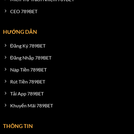
CEO 789BET
HƯỚNG DẪN
Đăng Ký 789BET
Đăng Nhập 789BET
Nạp Tiền 789BET
Rút Tiền 789BET
Tải App 789BET
Khuyến Mãi 789BET
THÔNG TIN