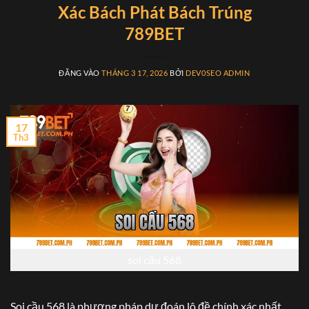
Xác Bách Phát Bách Trúng
789BET
ĐĂNG VÀO
THÁNG 3 17, 2026
BỞI
DEV0SEO ADMIN
17
Th3
soi cầu 568
Soi cầu 568 là phương pháp dự đoán lô đề chính xác nhất