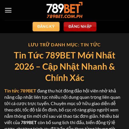
Bỏ
qua
nội
dung
ĐĂNG KÝ
ĐĂNG NHẬP
LƯU TRỮ DANH MỤC:
TIN TỨC
Tin Tức 789BET Mới Nhất
2026 – Cập Nhật Nhanh &
Chính Xác
Tin tức 789BET
đang thu hút đông đảo hội viên nhờ khả
năng cập nhật liên tục nhiều nội dung quan trọng liên quan
tới cá cược trực tuyến. Chuyên mục sở hữu giao diện dễ
theo dõi, tốc độ tải ổn định, bố cục rõ ràng giúp người xem
nắm thông tin mới chỉ sau vài thao tác đơn giản. Nhiều bài
viết của
789BET
còn bổ sung lịch thi đấu, biến động tỷ lệ
cược, chương trình ưu đãi hấp dẫn theo từng khung giờ.