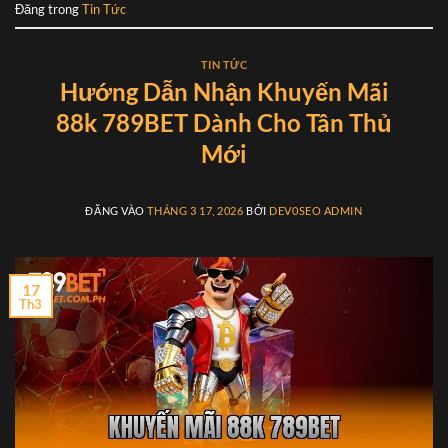
Đăng trong
Tin Tức
TIN TỨC
Hướng Dẫn Nhận Khuyến Mãi
88k 789BET Dành Cho Tân Thủ
Mới
ĐĂNG VÀO
THÁNG 3 17, 2026
BỞI
DEV0SEO ADMIN
17
Th3