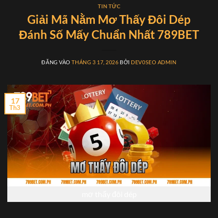
TIN TỨC
Giải Mã Nằm Mơ Thấy Đôi Dép
Đánh Số Mấy Chuẩn Nhất 789BET
ĐĂNG VÀO
THÁNG 3 17, 2026
BỞI
DEV0SEO ADMIN
17
Th3
mơ thấy đôi dép