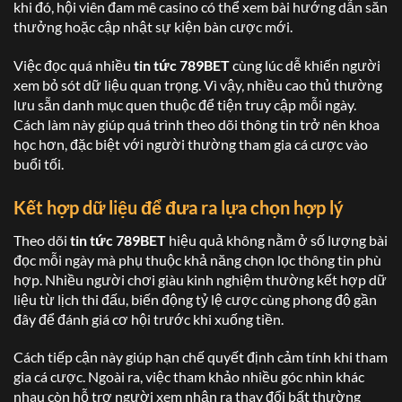
khi đó, hội viên đam mê casino có thể xem bài hướng dẫn săn
thưởng hoặc cập nhật sự kiện bàn cược mới.
Việc đọc quá nhiều
tin tức 789BET
cùng lúc dễ khiến người
xem bỏ sót dữ liệu quan trọng. Vì vậy, nhiều cao thủ thường
lưu sẵn danh mục quen thuộc để tiện truy cập mỗi ngày.
Cách làm này giúp quá trình theo dõi thông tin trở nên khoa
học hơn, đặc biệt với người thường tham gia cá cược vào
buổi tối.
Kết hợp dữ liệu để đưa ra lựa chọn hợp lý
Theo dõi
tin tức 789BET
hiệu quả không nằm ở số lượng bài
đọc mỗi ngày mà phụ thuộc khả năng chọn lọc thông tin phù
hợp. Nhiều người chơi giàu kinh nghiệm thường kết hợp dữ
liệu từ lịch thi đấu, biến động tỷ lệ cược cùng phong độ gần
đây để đánh giá cơ hội trước khi xuống tiền.
Cách tiếp cận này giúp hạn chế quyết định cảm tính khi tham
gia cá cược. Ngoài ra, việc tham khảo nhiều góc nhìn khác
nhau còn hỗ trợ người xem nhận ra thay đổi bất thường