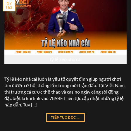
17
Th3
tỷ lệ kèo nhà cái
Tỷ lệ kèo nhà cái luôn là yếu tố quyết định giúp người chơi
tìm được cơ hội thắng lớn trong mỗi trận đấu. Tại Việt Nam,
thị trường cá cược thể thao và casino ngày càng sôi động,
đặc biệt là khi link vào 789BET liên tục cập nhật những tỷ lệ
hấp dẫn. Tuy […]
TIẾP TỤC ĐỌC
→