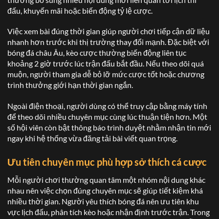
đấu, khuyến mãi hoặc biến động tỷ lệ cược.
Việc xem bài đúng thời gian giúp người chơi tiếp cận dữ liệu
nhanh hơn trước khi thị trường thay đổi mạnh. Đặc biệt với
bóng đá châu Âu, kèo cược thường biến động liên tục
khoảng 2 giờ trước lúc trận đấu bắt đầu. Nếu theo dõi quá
muộn, người tham gia dễ bỏ lỡ mức cược tốt hoặc chương
trình thưởng giới hạn thời gian ngắn.
Ngoài điện thoại, người dùng có thể truy cập bằng máy tính
để theo dõi nhiều chuyên mục cùng lúc thuận tiện hơn. Một
số hội viên còn bật thông báo trình duyệt nhằm nhận tin mới
ngay khi hệ thống vừa đăng tải bài viết quan trọng.
Ưu tiên chuyên mục phù hợp sở thích cá cược
Mỗi người chơi thường quan tâm một nhóm nội dung khác
nhau nên việc chọn đúng chuyên mục sẽ giúp tiết kiệm khá
nhiều thời gian. Người yêu thích bóng đá nên ưu tiên khu
vực lịch đấu, phân tích kèo hoặc nhận định trước trận. Trong