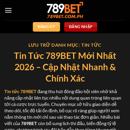
Bỏ
qua
nội
dung
ĐĂNG KÝ
ĐĂNG NHẬP
LƯU TRỮ DANH MỤC:
TIN TỨC
Tin Tức 789BET Mới Nhất
2026 – Cập Nhật Nhanh &
Chính Xác
Tin tức 789BET
đang thu hút đông đảo hội viên nhờ khả
năng cập nhật liên tục nhiều nội dung quan trọng liên quan
tới cá cược trực tuyến. Chuyên mục sở hữu giao diện dễ
theo dõi, tốc độ tải ổn định, bố cục rõ ràng giúp người xem
nắm thông tin mới chỉ sau vài thao tác đơn giản. Nhiều bài
viết của
789BET
còn bổ sung lịch thi đấu, biến động tỷ lệ
cược, chương trình ưu đãi hấp dẫn theo từng khung giờ.