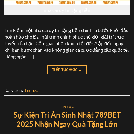
nhà cái uy tín tặng tiền
Tìm kiếm một nhà cái uy tín tặng tiền chính là bước khởi đầu
hoàn hảo cho Đại hải trình chinh phục thế giới giải trí trực
tuyến của bạn. Cảm giác phấn khích tột độ sẽ ập đến ngay
khi bạn bước chân vào không gian cá cược đẳng cấp quốc tế.
Hàng ngàn […]
TIẾP TỤC ĐỌC
→
Đăng trong
Tin Tức
TIN TỨC
Sự Kiện Tri Ân Sinh Nhật 789BET
2025 Nhận Ngay Quà Tặng Lớn