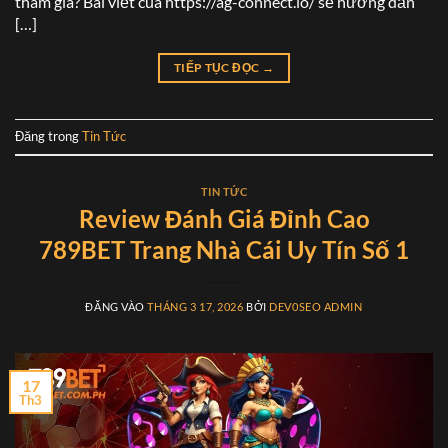
tham gia? Bài viết của https://ag-connect.io/ sẽ hướng dẫn
[…]
TIẾP TỤC ĐỌC
→
Đăng trong
Tin Tức
TIN TỨC
Review Đánh Giá Đỉnh Cao
789BET Trang Nhà Cái Uy Tín Số 1
ĐĂNG VÀO
THÁNG 3 17, 2026
BỞI
DEV0SEO ADMIN
17
Th3