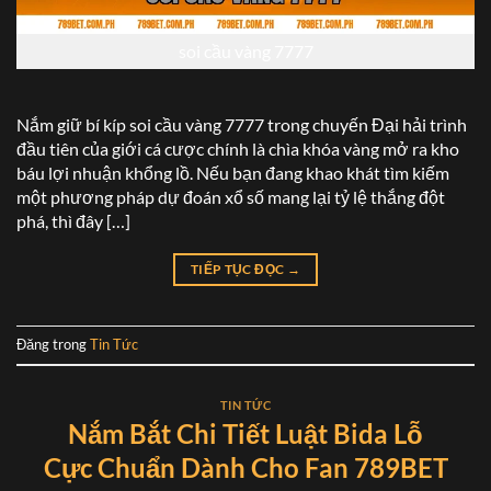
soi cầu vàng 7777
Nắm giữ bí kíp soi cầu vàng 7777 trong chuyến Đại hải trình
đầu tiên của giới cá cược chính là chìa khóa vàng mở ra kho
báu lợi nhuận khổng lồ. Nếu bạn đang khao khát tìm kiếm
một phương pháp dự đoán xổ số mang lại tỷ lệ thắng đột
phá, thì đây […]
TIẾP TỤC ĐỌC
→
Đăng trong
Tin Tức
TIN TỨC
Nắm Bắt Chi Tiết Luật Bida Lỗ
Cực Chuẩn Dành Cho Fan 789BET