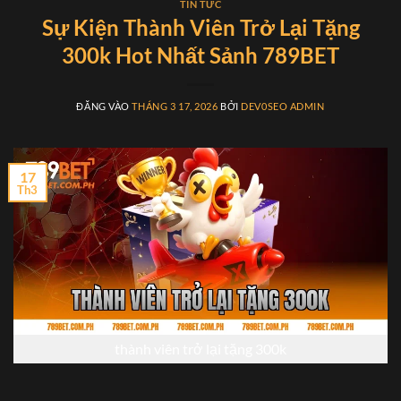
TIN TỨC
Sự Kiện Thành Viên Trở Lại Tặng
300k Hot Nhất Sảnh 789BET
ĐĂNG VÀO
THÁNG 3 17, 2026
BỞI
DEV0SEO ADMIN
17
Th3
thành viên trở lại tặng 300k