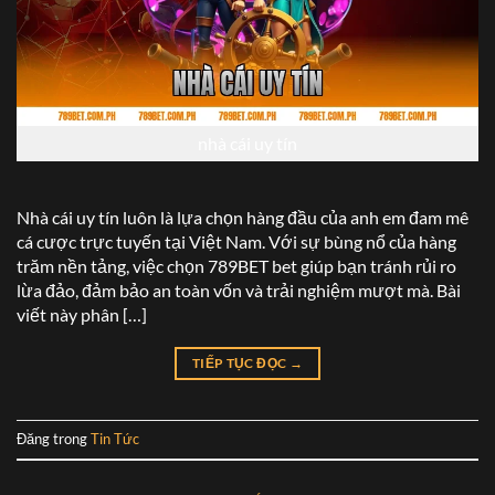
nhà cái uy tín
Nhà cái uy tín luôn là lựa chọn hàng đầu của anh em đam mê
cá cược trực tuyến tại Việt Nam. Với sự bùng nổ của hàng
trăm nền tảng, việc chọn 789BET bet giúp bạn tránh rủi ro
lừa đảo, đảm bảo an toàn vốn và trải nghiệm mượt mà. Bài
viết này phân […]
TIẾP TỤC ĐỌC
→
Đăng trong
Tin Tức