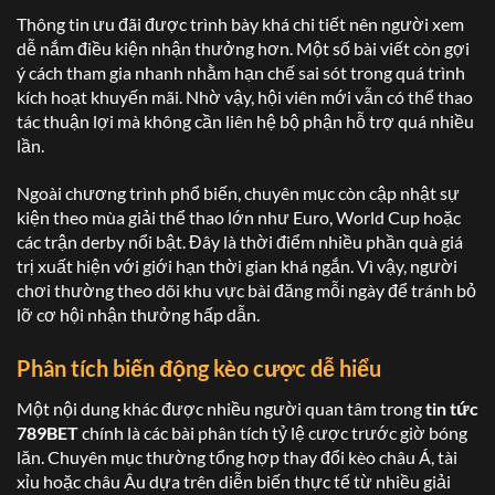
Thông tin ưu đãi được trình bày khá chi tiết nên người xem
dễ nắm điều kiện nhận thưởng hơn. Một số bài viết còn gợi
ý cách tham gia nhanh nhằm hạn chế sai sót trong quá trình
kích hoạt khuyến mãi. Nhờ vậy, hội viên mới vẫn có thể thao
tác thuận lợi mà không cần liên hệ bộ phận hỗ trợ quá nhiều
lần.
Ngoài chương trình phổ biến, chuyên mục còn cập nhật sự
kiện theo mùa giải thể thao lớn như Euro, World Cup hoặc
các trận derby nổi bật. Đây là thời điểm nhiều phần quà giá
trị xuất hiện với giới hạn thời gian khá ngắn. Vì vậy, người
chơi thường theo dõi khu vực bài đăng mỗi ngày để tránh bỏ
lỡ cơ hội nhận thưởng hấp dẫn.
Phân tích biến động kèo cược dễ hiểu
Một nội dung khác được nhiều người quan tâm trong
tin tức
789BET
chính là các bài phân tích tỷ lệ cược trước giờ bóng
lăn. Chuyên mục thường tổng hợp thay đổi kèo châu Á, tài
xỉu hoặc châu Âu dựa trên diễn biến thực tế từ nhiều giải