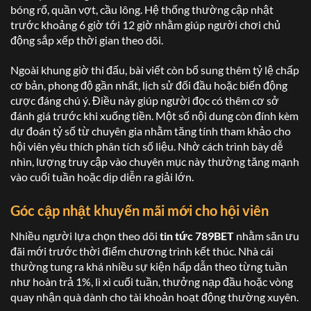
bóng rổ, quần vợt, cầu lông. Hệ thống thường cập nhật
trước khoảng 6 giờ tới 12 giờ nhằm giúp người chơi chủ
động sắp xếp thời gian theo dõi.
Ngoài khung giờ thi đấu, bài viết còn bổ sung thêm tỷ lệ chấp
cơ bản, phong độ gần nhất, lịch sử đối đầu hoặc biến động
cược đáng chú ý. Điều này giúp người đọc có thêm cơ sở
đánh giá trước khi xuống tiền. Một số nội dung còn đính kèm
dự đoán tỷ số từ chuyên gia nhằm tăng tính tham khảo cho
hội viên yêu thích phân tích số liệu. Nhờ cách trình bày dễ
nhìn, lượng truy cập vào chuyên mục này thường tăng mạnh
vào cuối tuần hoặc dịp diễn ra giải lớn.
Góc cập nhật khuyến mãi mới cho hội viên
Nhiều người lựa chọn theo dõi
tin tức 789BET
nhằm săn ưu
đãi mới trước thời điểm chương trình kết thúc. Nhà cái
thường tung ra khá nhiều sự kiện hấp dẫn theo từng tuần
như hoàn trả 1%, lì xì cuối tuần, thưởng nạp đầu hoặc vòng
quay nhận quà dành cho tài khoản hoạt động thường xuyên.