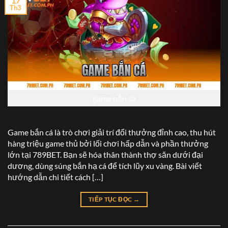
17
Th3
game bắn cá
Game bắn cá là trò chơi giải trí đổi thưởng đỉnh cao, thu hút
hàng triệu game thủ bởi lối chơi hấp dẫn và phần thưởng
lớn tại 789BET. Bạn sẽ hóa thân thành thợ săn dưới đại
dương, dùng súng bắn hạ cá để tích lũy xu vàng. Bài viết
hướng dẫn chi tiết cách […]
TIẾP TỤC ĐỌC
→