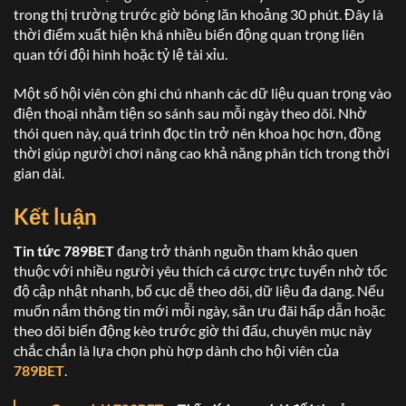
trong thị trường trước giờ bóng lăn khoảng 30 phút. Đây là
thời điểm xuất hiện khá nhiều biến động quan trọng liên
quan tới đội hình hoặc tỷ lệ tài xỉu.
Một số hội viên còn ghi chú nhanh các dữ liệu quan trọng vào
điện thoại nhằm tiện so sánh sau mỗi ngày theo dõi. Nhờ
thói quen này, quá trình đọc tin trở nên khoa học hơn, đồng
thời giúp người chơi nâng cao khả năng phân tích trong thời
gian dài.
Kết luận
Tin tức 789BET
đang trở thành nguồn tham khảo quen
thuộc với nhiều người yêu thích cá cược trực tuyến nhờ tốc
độ cập nhật nhanh, bố cục dễ theo dõi, dữ liệu đa dạng. Nếu
muốn nắm thông tin mới mỗi ngày, săn ưu đãi hấp dẫn hoặc
theo dõi biến động kèo trước giờ thi đấu, chuyên mục này
chắc chắn là lựa chọn phù hợp dành cho hội viên của
789BET
.