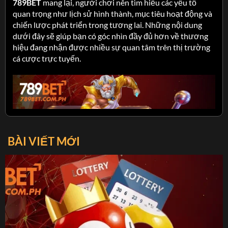
789BET
mang lại, người chơi nên tìm hiểu các yếu tố
quan trọng như lịch sử hình thành, mục tiêu hoạt động và
chiến lược phát triển trong tương lai. Những nội dung
dưới đây sẽ giúp bạn có góc nhìn đầy đủ hơn về thương
hiệu đang nhận được nhiều sự quan tâm trên thị trường
cá cược trực tuyến.
BÀI VIẾT MỚI
Khái quát tổng quan về nhà cái 789BET
Hành trình hình thành & phát triển của