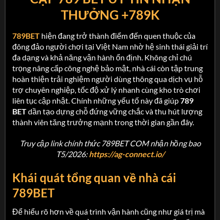
THƯỞNG +789K
789BET
hiện đang trở thành điểm đến quen thuộc của
đông đảo người chơi tại Việt Nam nhờ hệ sinh thái giải trí
đa dạng và khả năng vận hành ổn định. Không chỉ chú
trọng nâng cấp công nghệ bảo mật, nhà cái còn tập trung
hoàn thiện trải nghiệm người dùng thông qua dịch vụ hỗ
trợ chuyên nghiệp, tốc độ xử lý nhanh cùng kho trò chơi
liên tục cập nhật. Chính những yếu tố này đã giúp
789
BET
dần tạo dựng chỗ đứng vững chắc và thu hút lượng
thành viên tăng trưởng mạnh trong thời gian gần đây.
Truy cập link chính thức 789BET COM nhận hồng bao
T5/2026:
https://ag-connect.io/
Khái quát tổng quan về nhà cái
789BET
Để hiểu rõ hơn về quá trình vận hành cũng như giá trị mà