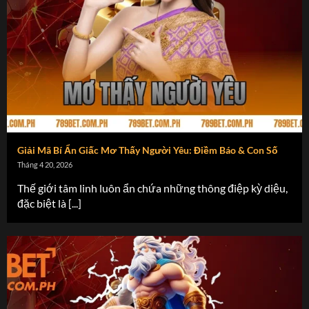
Chiến lược mở rộng & định hướng của
789BET trong tương lai
Trong giai đoạn tiếp theo,
789BET
đặt mục tiêu mở rộng
sức ảnh hưởng sang nhiều thị trường tiềm năng tại châu
Á nhằm gia tăng quy mô hoạt động và nâng cao chất
lượng dịch vụ. Song hành với kế hoạch phát triển thị
trường, hệ thống còn chú trọng đầu tư công nghệ AI để
Mơ thấy người yêu
tăng khả năng phân tích dữ liệu, hỗ trợ chăm sóc khách
hàng và phát hiện bất thường tự động.
Giải Mã Bí Ẩn Giấc Mơ Thấy Người Yêu: Điềm Báo & Con Số
Tháng 4 20, 2026
Ngoài hoạt động trực tuyến, thương hiệu
7 89BET
cũng
lên kế hoạch tổ chức thêm nhiều sự kiện cộng đồng nhằm
Thế giới tâm linh luôn ẩn chứa những thông điệp kỳ diệu,
tạo cơ hội kết nối giữa các thành viên với nhau. Đây được
đặc biệt là [...]
xem là bước đi quan trọng giúp nâng cao tính tương tác
và xây dựng cộng đồng người chơi bền vững hơn.
Trong tương lai gần,
789BET
hướng tới việc hợp tác cùng
nhiều nhà phát hành game quốc tế để liên tục cập nhật
sản phẩm mới, đón đầu xu hướng giải trí hiện đại và duy
trì tốc độ tăng trưởng ổn định trên thị trường. Với định