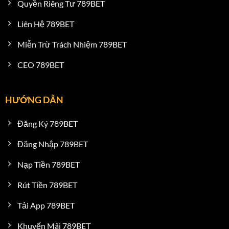
Quyền Riêng Tư 789BET
trình sử dụng.
Liên Hệ 789BET
Bên cạnh yếu tố bảo mật, sân chơi còn áp dụng cơ chế
kiểm định công bằng cho từng sản phẩm giải trí và tỷ lệ
Miễn Trừ Trách Nhiệm 789BET
cược trước khi đưa vào vận hành. Hơn 200 trò chơi hiện
CEO 789BET
có trên nền tảng đều trải qua quy trình đánh giá kỹ thuật
định kỳ nhằm hạn chế sự can thiệp từ bên ngoài. Cam kết
hoạt động minh bạch, không gian lận cùng khả năng giám
sát ổn định đã giúp
789BET
duy trì độ uy tín cao đối với
HƯỚNG DẪN
cộng đồng cá cược trực tuyến trong nhiều năm gần đây.
Đăng Ký 789BET
Dịch vụ hỗ trợ người chơi 789BET chuyên
Đăng Nhập 789BET
nghiệp
Nạp Tiền 789BET
Một trong những ưu điểm giúp
789BET
ghi điểm với hội
viên nằm ở hệ thống chăm sóc khách hàng hoạt động bài
Rút Tiền 789BET
bản và ổn định. Bộ phận hỗ trợ trực tuyến làm việc liên
tục 24/7 nhằm giải đáp nhanh các vấn đề liên quan đến
Tải App 789BET
giao dịch, tài khoản hoặc quá trình tham gia cá cược.
Khuyến Mãi 789BET
Trung bình mỗi yêu cầu được phản hồi chỉ sau khoảng 3