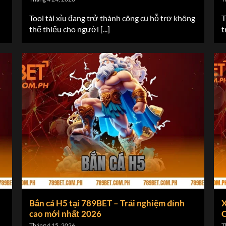
n lý dưới sự cấp phép của PAGCOR
Tool tài xỉu đang trở thành công cụ hỗ trợ không
T
thể thiếu cho người [...]
t
trung khu vực châu Á, đặc biệt là Việt Nam
óa SSL nhiều lớp, tăng độ an toàn cho tài khoản hội viên
200+ sản phẩm thuộc thể thao, casino, bắn cá, xổ số
 động ổn định trên Android, iOS, laptop, máy tính bảng
dụng AI kiểm soát giao dịch và phát hiện bất thường
 gian tải trang khoảng 2–4 giây tùy thiết bị
rộng cộng đồng
789BET
i 789BET
Bắn cá H5
nh hệ sinh thái giải trí trực tuyến hàng đầu tại khu vực châu Á, 
h minh bạch trong mọi hoạt động, đảm bảo tỷ lệ trả thưởng rõ ràng
Bắn cá H5 tại 789BET – Trải nghiệm đỉnh
cao mới nhất 2026
C
ông nghệ mới nhằm cải thiện tốc độ xử lý, tối ưu giao diện và nân
Tháng 4 15, 2026
T