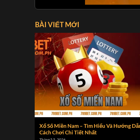
BÀI VIẾT MỚI
Hành trình hình thành & phát triển 
789BET
xuất hiện trên thị trường vào giai đoạ
hành theo giấy phép từ PAGCOR – tổ chức quản 
Ngay từ thời điểm ra mắt, hệ thống đã nhanh c
đó, sân chơi còn đầu tư mạnh vào công nghệ ch
diện trực quan, dễ thao tác trên cả điện thoại 
đồng cá cược trực tuyến.
xổ số miền nam
HẠNG MỤC
TH
Xổ Số Miền Nam – Tìm Hiểu Và Hướng Dẫ
Năm xuất hiện
Chí
Cách Chơi Chi Tiết Nhất
Đơn vị vận hành
Phát
Tháng 5 5, 2026