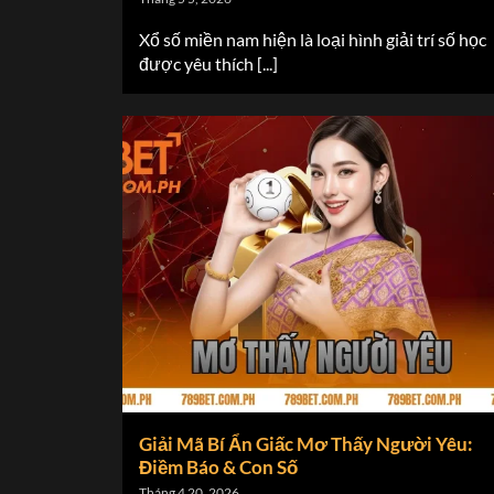
Giấy phép hoạt động
Quả
Xổ số miền nam hiện là loại hình giải trí số học
được yêu thích [...]
Thị trường phát triển
Tập 
Hệ thống bảo mật
Mã h
Kho trò chơi
Hơn 
Thiết bị hỗ trợ
Hoạt
Công nghệ vận hành
Ứng 
Tốc độ xử lý
Thời
Định hướng phát triển
Mở 
Giá trị cốt lõi hướng đến người chơ
Mơ thấy người yêu
Mục tiêu mà
789BET
theo đuổi chính là trở thà
tiên hàng đầu. Thương hiệu cam kết duy trì tín
sinh trong quá trình tham gia.
Giải Mã Bí Ẩn Giấc Mơ Thấy Người Yêu:
Điềm Báo & Con Số
Song song với đó, nền tảng liên tục cập nhật c
Tháng 4 20, 2026