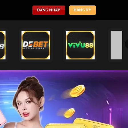
ĐĂNG NHẬP
ĐĂNG KÝ