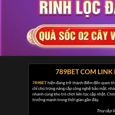
789BET COM LINK 
789BET
hiện đang trở thành điểm đến quen thu
chỉ chú trọng nâng cấp công nghệ bảo mật, nhà 
nhanh cùng kho trò chơi liên tục cập nhật. Ch
trưởng mạnh trong thời gian gần đây.
Truy cập 