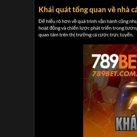
Khái quát tổng quan về nhà c
Để hiểu rõ hơn về quá trình vận hành cũng như
hoạt động và chiến lược phát triển trong tươn
quan tâm trên thị trường cá cược trực tuyến.