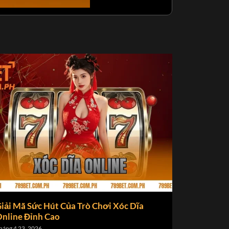
c tế đặt trụ sở tại Philippines. Nền tảng vận
 và cơ chế bảo mật nhiều lớp. Không dừng lại ở
g triệu hội viên tham gia mỗi ngày. Nhờ giao
ựng được độ nhận diện mạnh mẽ trong cộng
Xóc dĩa online
iải Mã Sức Hút Của Trò Chơi Xóc Dĩa
nline Đỉnh Cao
háng 4 23, 2026