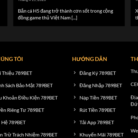
với thời gian phản hồi nhanh, giúp người chơi giải quyết vấn đề 
đang từng bước xây dựng cộng đồng giải trí chuyên nghiệp, an toàn
Bắn cá H5 đang trở thành cơn sốt trong cộng
X
đồng game thủ Việt Nam [...]
t
ủa 789BET trong tương lai
 mở rộng sức ảnh hưởng sang nhiều thị trường tiềm năng tại ch
 phát triển thị trường, hệ thống còn chú trọng đầu tư công nghệ A
tự động.
HÚNG TÔI
HƯỚNG DẪN
TH
9BET
cũng lên kế hoạch tổ chức thêm nhiều sự kiện cộng đồng nhằm
p nâng cao tính tương tác và xây dựng cộng đồng người chơi bền
Th
i Thiệu 789BET
Đăng Ký 789BET
p tác cùng nhiều nhà phát hành game quốc tế để liên tục cập nhậ
CE
nh Sách Bảo Mật 789BET
Đăng Nhập 789BET
 thị trường. Với định hướng rõ ràng cùng sự đầu tư bài bản, nền 
 an toàn và chất lượng.
Địa
u Khoản Điều Kiện 789BET
Nạp Tiền 789BET
Đức
 được đông đảo người chơi tin tưởng
ền Riêng Tư 789BET
Rút Tiền 789BET
Ph
n Hệ 789BET
Tải App 789BET
 cược trực tuyến,
789BET
liên tục nâng cấp hệ thống vận hành, tối
y đã giúp thương hiệu xây dựng được vị thế ổn định và thu hút l
We
n Trừ Trách Nhiệm 789BET
Khuyến Mãi 789BET
càng được đánh giá cao.